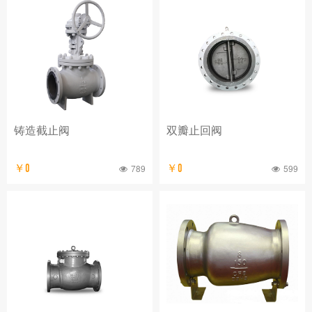
铸造截止阀
双瓣止回阀
￥0
789
￥0
599