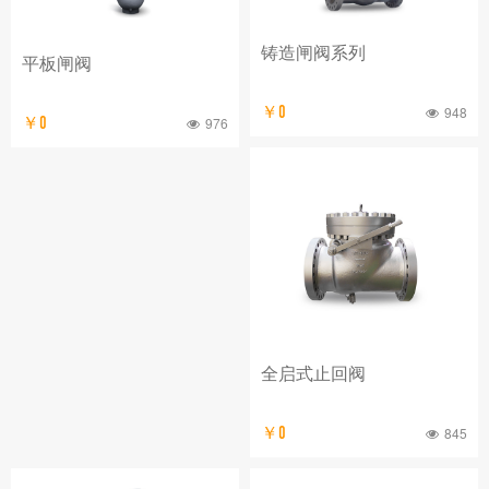
铸造闸阀系列
平板闸阀
￥0
948
￥0
976
全启式止回阀
￥0
845