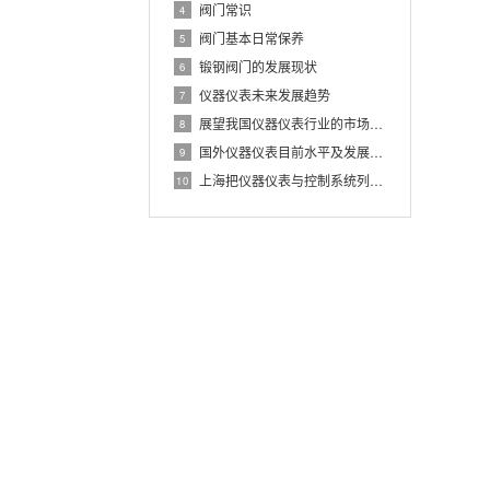
阀门常识
4
阀门基本日常保养
5
锻钢阀门的发展现状
6
仪器仪表未来发展趋势
7
展望我国仪器仪表行业的市场前景
8
国外仪器仪表目前水平及发展趋势浅析
9
上海把仪器仪表与控制系统列为重要产业之一
10