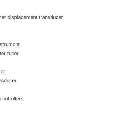
displacement transducer
trument
 tuner
er
sducer
ntrollers